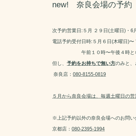
new! 奈良会場の予約
次予約営業日:
５月 ２９日(土曜日)・6
電話予約受付日時:５
月６日(木曜日)〜
午前１０時〜午後４時
と
但し、
予約をお持ちで無い方
のみと、
奈良店
：
080-8155-0819
５月から奈良会場は、毎週土曜日の営
※上記予約以外の奈良会場へのお問い
京都店：
080-2395-1994