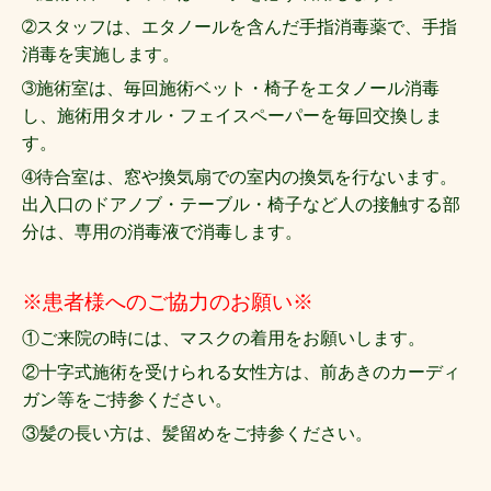
➁スタッフは、
エタノールを含んだ手指消毒薬で、手指
消毒を実施します
。
➂施術室は、毎回施術ベット・椅子をエタノール消毒
し、施術用タオル・フェイスペーパーを毎回交換しま
す。
➃待合室は、窓や換気扇での室内の換気を行ないます。
出入口のドアノブ・テーブル・椅子など
人の接触する部
分は、専用の消毒液で消毒します
。
※患者様へのご協力のお願い※
①ご来院の時には、マスクの着用をお願いします。
②十字式施術を受けられる女性方は、前あきのカーディ
ガン等をご持参ください。
③髪の長い方は、髪留めを
ご持参ください。