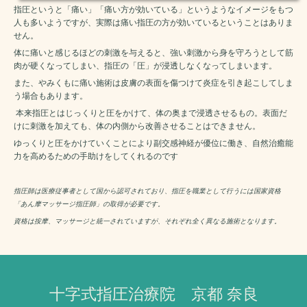
指圧というと「痛い」「痛い方が効いている」というようなイメージをもつ
人も多いようですが、実際は痛い指圧の方が効いているということはありま
せん。
体に痛いと感じるほどの刺激を与えると、強い刺激から身を守ろうとして筋
肉が硬くなってしまい、指圧の「圧」が浸透しなくなってしまいます。
また、やみくもに痛い施術は皮膚の表面を傷つけて炎症を引き起こしてしま
う場合もあります。
本来指圧とはじっくりと圧をかけて、体の奥まで浸透させるもの。表面だ
けに刺激を加えても、体の内側から改善させることはできません。
ゆっくりと圧をかけていくことにより副交感神経が優位に働き、自然治癒能
力を高めるための手助けをしてくれるのです
指圧師は医療従事者として国から認可されており、指圧を職業として行うには国家資格
「あん摩マッサージ指圧師」の取得が必要です。
資格は按摩、マッサージと統一されていますが、それぞれ全く異なる施術となります。
十字式指圧治療院 京都 奈良