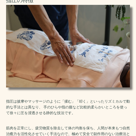
指圧の特徴
指圧は披摩やマッサージのように「揉む」「叩く」といったリズミカルで動
的な手法とは異なり、 手のひらや指の腹など比較的柔らかいところを使っ
て徐々に圧を浸透させる静的な技法です。
筋肉を正常にし、疲労物質を除去して体の均衡を保ち、人間が本来もつ自然
治癒力を活性化させていく手法なので、極めて安全で副作用のない治療法と