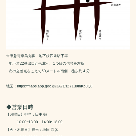
☆阪急電車烏丸駅・地下鉄四条駅下車
地下道22番出口から北へ 1つ目の信号を左折
次の交差点をこえて50メートル南側 徒歩約 4 分
地図：
https://maps.app.goo.gl/3A7Es2Y1u8inKp8Q8
◆営業日時
【月曜日】担当：田中 顕
10:00~13:00 14:00~18:00
【火・木曜日】担当：坂田 晶彦