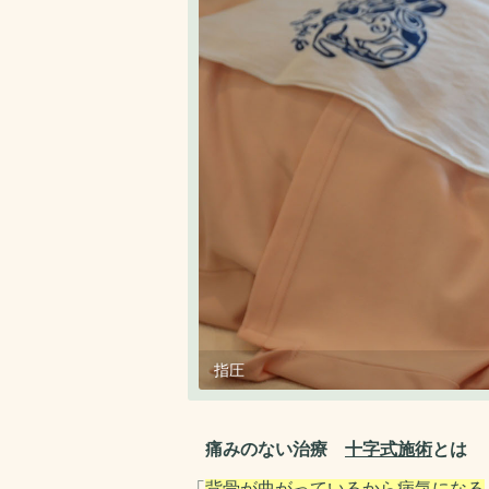
指圧
痛みのない治療
十字式施術
とは
「
背骨が曲がっているから病気になる