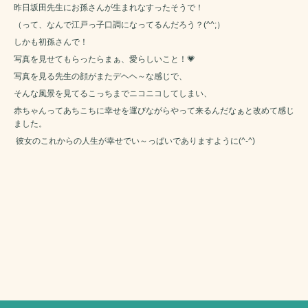
昨日坂田先生にお孫さんが生まれなすったそうで！
（って、なんで江戸っ子口調になってるんだろう？(^^;）
しかも初孫さんで！
写真を見せてもらったらまぁ、愛らしいこと！💗
写真を見る先生の顔がまたデヘヘ～な感じで、
そんな風景を見てるこっちまでニコニコしてしまい、
赤ちゃんってあちこちに幸せを運びながらやって来るんだなぁと改めて感じ
ました。
彼女のこれからの人生が幸せでい～っぱいでありますように(^-^)