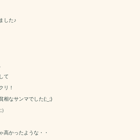
ました♪
。
して
クリ！
なサンマでした(:_;)
;）
ゃ高かったような・・