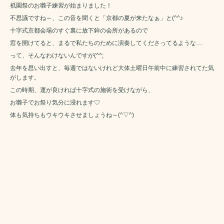
祇園祭のお囃子練習が始まりました！
不思議ですね～、この音を聞くと「京都の夏が来たなぁ」と(^^♪
十字式京都会場のすぐ裏に放下鉾の会所があるので
窓を開けてると、まるで私たちのために演奏してくださってるような…
って、そんなわけないんですが(^^;
去年を思い出すと、毎週ではないけれど大体土曜日午前中に練習されてた気
がします。
この時期、運が良ければ十字式の施術を受けながら、
お囃子でお祭り気分に浸れます♡
体も気持ちもウキウキさせましょうね～(^▽^)