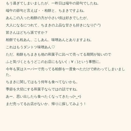
もう過ぎてしまいましたが、一昨日は端午の節句でしたね。
端午の節句と言えば・・柏餅と、ちまきですよね。
あんこの入った柏餅の方が小さい頃は好きでしたが、
大人になるにつれて、ちまきの上品な甘さも好きになり(^-^)
皆さんはどちら派ですか？
柏餅でも粒あん、こしあん、味噌あんとありますよね。
これはもうダントツ味噌あん♡
ただ、柏餅もちまきも他の和菓子に比べて売ってる期間が短いので
ふと気づくともうどこのお店にもない( ；∀；)という事態に。
今年も実はスーパーで売ってる柏餅を一度食べただけで終わってしまいまし
た。
ちまきに関してはもう何年も食べてないかも。
季節を大切にする和菓子ならではの話ですね。
あー、思い出したら食べたくなってきたっ(>_<)
まだ売ってるお店がないか、帰りに探してみよう！