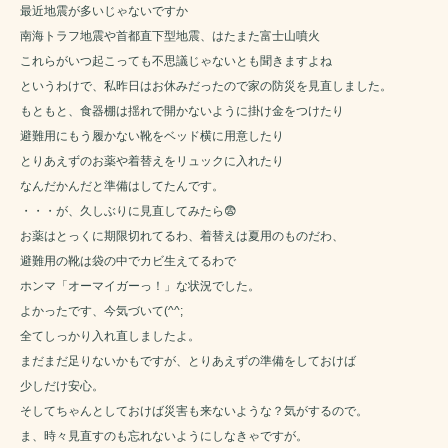
最近地震が多いじゃないですか
南海トラフ地震や首都直下型地震、はたまた富士山噴火
これらがいつ起こっても不思議じゃないとも聞きますよね
というわけで、私昨日はお休みだったので家の防災を見直しました。
もともと、食器棚は揺れで開かないように掛け金をつけたり
避難用にもう履かない靴をベッド横に用意したり
とりあえずのお薬や着替えをリュックに入れたり
なんだかんだと準備はしてたんです。
・・・が、久しぶりに見直してみたら😨
お薬はとっくに期限切れてるわ、着替えは夏用のものだわ、
避難用の靴は袋の中でカビ生えてるわで
ホンマ「オーマイガーっ！」な状況でした。
よかったです、今気づいて(^^;
全てしっかり入れ直しましたよ。
まだまだ足りないかもですが、とりあえずの準備をしておけば
少しだけ安心。
そしてちゃんとしておけば災害も来ないような？気がするので。
ま、時々見直すのも忘れないようにしなきゃですが。