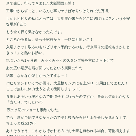
さて先日、行ってきました大阪関西万博！
工事中からずっと、いろんな事でケチばかりつけられてた万博。
しかもビビりの私にとっては、大地震が来たらどこに逃げれば？という不安
な場所(ﾟДﾟ;)
もう全く行く気はなかったんです。
ところがある日、姪っ子家族から「一緒に万博いこ！
入場チケット取るのもパビリオン予約するのも、行き帰りの運転もまかしと
きっ！」と熱いお誘い。
気づいたら1ヶ月後、みゃくみゃくのスタンプ帳を首にぶら下げて
あの広い場所を飛び回ってたという展開に^_^;
結果、なかなか楽しかったですよ～！
パビリオンもいくつか回り、大屋根リングにも上がり（1周はしてません！
ここで無駄に体力使うと後で後悔しますっ！）
食事もああいう場所なので期待せずに行ったのですが、昼食も夕食もかなり
「当たり」でした(^-^)
夜の水辺のショーも素敵でした。
でも、席が予約できなかったので少し後ろからだと上半分しか見えなくて、
ちょっと残念( ;∀;)
あ！そうそう、これから行かれる方でお土産を買われる場合、荷物増えます