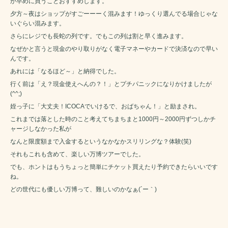
が早めに買うことおすすめします。
夕方～夜はショップがすごーーーく混みます！ゆっくり選んでる場合じゃな
いぐらい混みます。
さらにレジでも長蛇の列です。でもこの列は割と早く進みます。
なぜかと言うと現金のやり取りがなく電子マネーやカードで決済なので早い
んです。
あれには「なるほど～」と納得でした。
行く前は「え？現金使えへんの？！」とプチパニックになりかけましたが
(^^;)
姪っ子に「大丈夫！ICOCAでいけるで、おばちゃん！」と励まされ。
これまでは落とした時のこと考えてちまちまと1000円～2000円ずつしかチ
ャージしなかった私が
なんと限度額まで入金するというなかなかスリリングな？体験(笑)
それもこれも含めて、楽しい万博ツアーでした。
でも、ホントはもうちょっと簡単にチケット買えたり予約できたらいいです
ね。
どの世代にも優しい万博って、難しいのかなぁ(´ー｀)